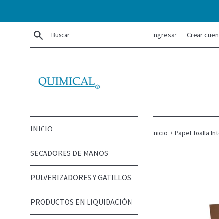
Ir
directamente
al
Buscar
Ingresar
Crear cuen
contenido
INICIO
›
Inicio
Papel Toalla Int
SECADORES DE MANOS
PULVERIZADORES Y GATILLOS
PRODUCTOS EN LIQUIDACIÓN