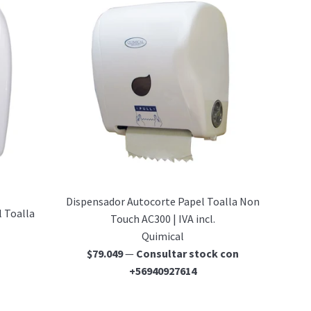
Dispensador Autocorte Papel Toalla Non
 Toalla
Touch AC300 | IVA incl.
Quimical
Precio
$79.049
—
Consultar stock con
habitual
+56940927614