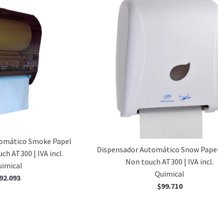
tomático Smoke Papel
Dispensador Automático Snow Papel
ch AT300 | IVA incl.
Non touch AT300 | IVA incl.
uimical
Quimical
recio
92.093
Precio
$99.710
abitual
habitual