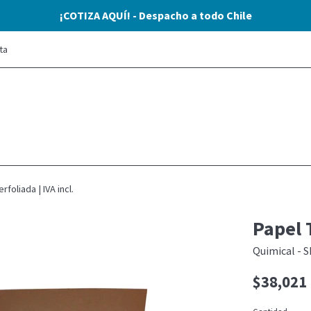
¡COTIZA AQUÍ! - Despacho a todo Chile
ta
erfoliada | IVA incl.
Papel T
Quimical - S
Precio
$38,021
habitual