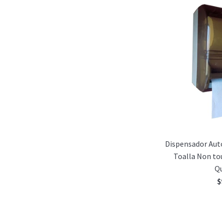
Dispensador Au
Toalla Non tou
Q
P
$
h